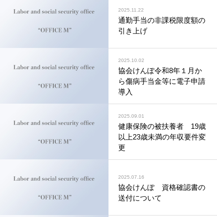
2025.11.22
通勤手当の非課税限度額の
引き上げ
2025.10.02
協会けんぽ令和8年１月か
ら傷病手当金等に電子申請
導入
2025.09.01
健康保険の被扶養者 19歳
以上23歳未満の年収要件変
更
2025.07.16
協会けんぽ 資格確認書の
送付について