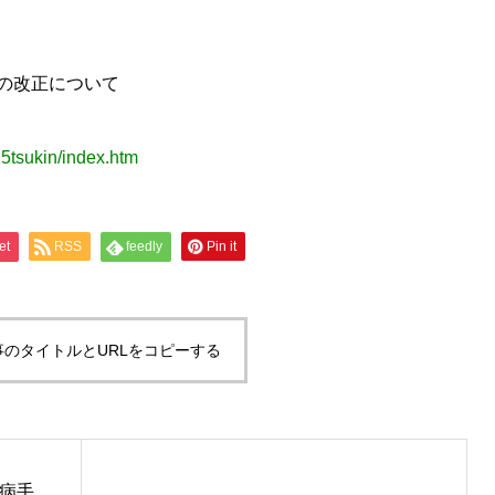
の改正について
25tsukin/index.htm
et
RSS
feedly
Pin it
事のタイトルとURLをコピーする
病手