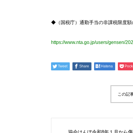
◆（国税庁）通勤手当の非課税限度額
https://www.nta.go.jp/users/gensen/20
Tweet
Share
Hatena
Pock
この記
協会けんぽ令和8年１月から傷